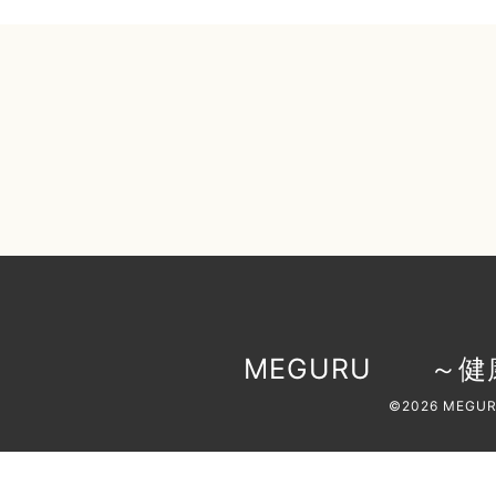
MEGURU ～健
©2026
MEGU