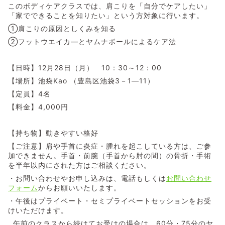
このボディケアクラスでは、肩こりを「自分でケアしたい」
「家でできることを知りたい」という方対象に行います。
①肩こりの原因としくみを知る
②フットウエイカ―とヤムナボールによるケア法
【日時】12月28日（月） 10：30～12：00
【場所】池袋Kao （豊島区池袋3－1―11）
【定員】4名
【料金】4,000円
【持ち物】動きやすい格好
【ご注意】肩や手首に炎症・腫れを起こしている方は、ご参
加できません。手首・前腕（手首から肘の間）の骨折・手術
を半年以内にされた方はご相談ください。
・お問い合わせやお申し込みは、電話もしくは
お問い合わせ
フォーム
からお願いいたします。
・午後はプライベート・セミプライベートセッションをお受
けいただけます。
午前のクラスから続けてお受けの場合は、60分・75分のヤ