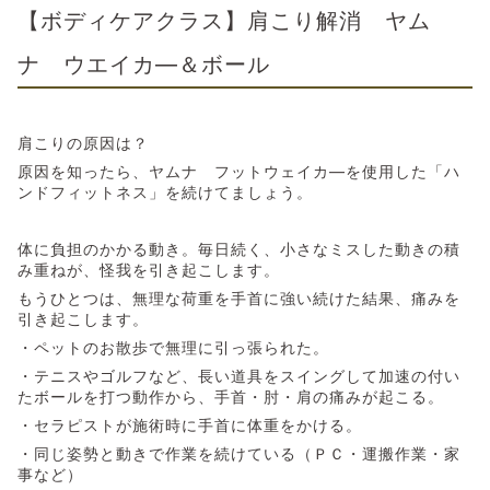
【ボディケアクラス】肩こり解消 ヤム
ナ ウエイカ―＆ボール
肩こりの原因は？
原因を知ったら、ヤムナ フットウェイカ―を使用した「ハ
ンドフィットネス」を続けてましょう。
体に負担のかかる動き。毎日続く、小さなミスした動きの積
み重ねが、怪我を引き起こします。
もうひとつは、無理な荷重を手首に強い続けた結果、痛みを
引き起こします。
・ペットのお散歩で無理に引っ張られた。
・テニスやゴルフなど、長い道具をスイングして加速の付い
たボールを打つ動作から、手首・肘・肩の痛みが起こる。
・セラピストが施術時に手首に体重をかける。
・同じ姿勢と動きで作業を続けている（ＰＣ・運搬作業・家
事など）