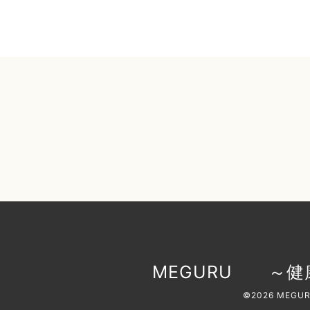
MEGURU ～健
©2026
MEGU